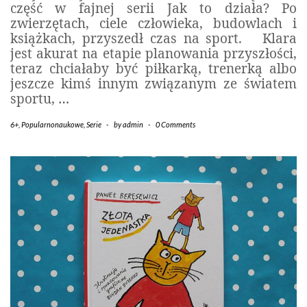
część w fajnej serii Jak to działa? Po
zwierzętach, ciele człowieka, budowlach i
książkach, przyszedł czas na sport. Klara
jest akurat na etapie planowania przyszłości,
teraz chciałaby być piłkarką, trenerką albo
jeszcze kimś innym związanym ze światem
sportu,
…
6+
,
Popularnonaukowe
,
Serie
-
by
admin
-
0 Comments