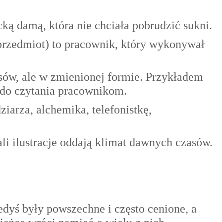
cką damą, która nie chciała pobrudzić sukni.
przedmiot) to pracownik, który wykonywał
sów, ale w zmienionej formie. Przykładem
ce do czytania pracownikom.
iarza, alchemika, telefonistkę,
ali ilustracje oddają klimat dawnych czasów.
edyś były powszechne i często cenione, a