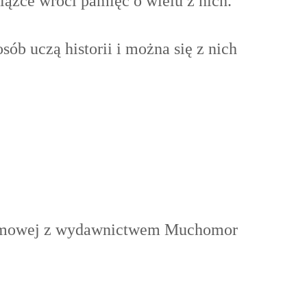
siążce wróci pamięć o wielu z nich.
sób uczą historii i można się z nich
lamowej z wydawnictwem Muchomor