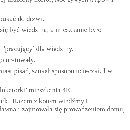
apukać do drzwi.
się być wiedźmą, a mieszkanie było
i 'pracujący’ dla wiedźmy.
go uratowały.
iast pisać, szukał sposobu ucieczki. I w
lokatorki’ mieszkania 4E.
ię uda. Razem z kotem wiedźmy i
d dawna i zajmowała się prowadzeniem domu,