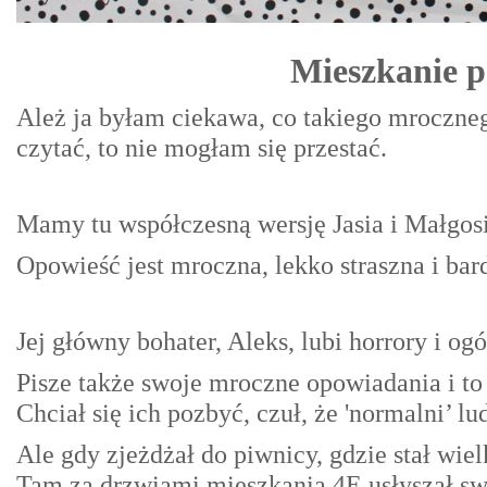
Mieszkanie p
Ależ ja byłam ciekawa, co takiego mroczne
czytać, to nie mogłam się przestać.
Mamy tu współczesną wersję Jasia i Małgos
Opowieść jest mroczna, lekko straszna i bar
Jej główny bohater, Aleks, lubi horrory i og
Pisze także swoje mroczne opowiadania i to 
Chciał się ich pozbyć, czuł, że 'normalni’ lu
Ale gdy zjeżdżał do piwnicy, gdzie stał wiel
Tam za drzwiami mieszkania 4E usłyszał sw