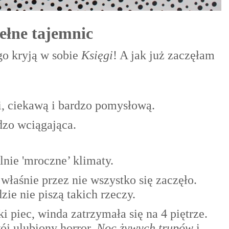
ełne tajemnic
go kryją w sobie
Księgi
! A jak już zaczęłam
i, ciekawą i bardzo pomysłową.
dzo wciągająca.
ólnie 'mroczne’ klimaty.
właśnie przez nie wszystko się zaczęło.
dzie nie piszą takich rzeczy.
ki piec, winda zatrzymała się na 4 piętrze.
ój ulubiony horror,
Noc żywych trupów
i