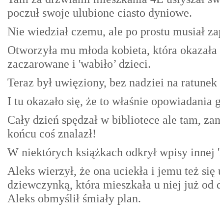
poczuł swoje ulubione ciasto dyniowe.
Nie wiedział czemu, ale po prostu musiał z
Otworzyła mu młoda kobieta, która okazała 
zaczarowane i 'wabiło’ dzieci.
Teraz był uwięziony, bez nadziei na ratunek 
I tu okazało się, że to właśnie opowiadania 
Cały dzień spędzał w bibliotece ale tam, zam
końcu coś znalazł!
W niektórych książkach odkrył wpisy innej '
Aleks wierzył, że ona uciekła i jemu też s
dziewczynką, która mieszkała u niej już o
Aleks obmyślił śmiały plan.