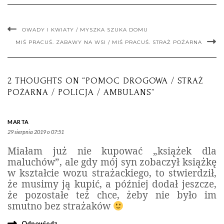
OWADY I KWIATY / MYSZKA SZUKA DOMU
MIŚ PRACUŚ. ZABAWY NA WSI / MIŚ PRACUŚ. STRAŻ POŻARNA
2 THOUGHTS ON “POMOC DROGOWA / STRAŻ
POŻARNA / POLICJA / AMBULANS”
MARTA
29 sierpnia 2019 o 07:51
Miałam już nie kupować „książek dla
maluchów”, ale gdy mój syn zobaczył książkę
w kształcie wozu strażackiego, to stwierdził,
że musimy ją kupić, a później dodał jeszcze,
że pozostałe też chce, żeby nie było im
smutno bez strażaków
Odpowiedz