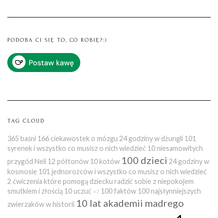
PODOBA CI SIĘ TO, CO ROBIĘ?:)
TAG CLOUD
365 baśni
166 ciekawostek o mózgu
24 godziny w dżungli
101
syrenek i wszystko co musisz o nich wiedzieć
10 niesamowitych
100 dzieci
przygód Neli
12 półtonów
10 kotów
24 godziny w
kosmosie
101 jednorożców i wszystko co musisz o nich wiedzieć
2 ćwiczenia które pomogą dziecku radzić sobie z niepokojem
smutkiem i złością
10 uczuć
100 faktów
100 najsłynniejszych
+7
10 lat akademii madrego
zwierzaków w historii