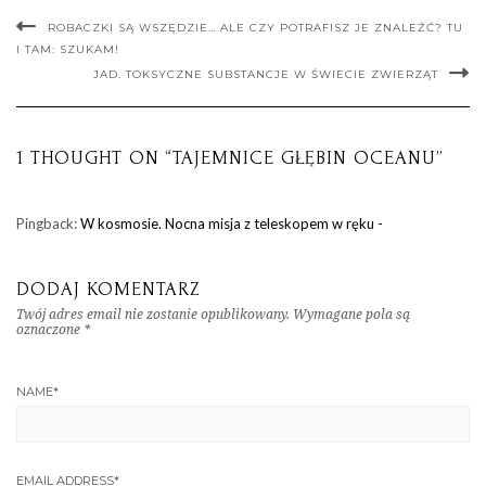
ROBACZKI SĄ WSZĘDZIE… ALE CZY POTRAFISZ JE ZNALEŹĆ? TU
I TAM: SZUKAM!
JAD. TOKSYCZNE SUBSTANCJE W ŚWIECIE ZWIERZĄT
1 THOUGHT ON “TAJEMNICE GŁĘBIN OCEANU”
Pingback:
W kosmosie. Nocna misja z teleskopem w ręku -
DODAJ KOMENTARZ
Twój adres email nie zostanie opublikowany.
Wymagane pola są
oznaczone
*
NAME
*
EMAIL ADDRESS
*