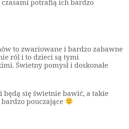
e czasami potrafią ich bardzo
onów to zwariowane i bardzo zabawne
e ról i to dzieci są tymi
kimi. Świetny pomysł i doskonałe
li będą się świetnie bawić, a takie
yć bardzo pouczające