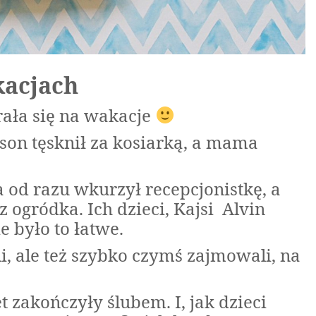
acjach
ała się na wakacje
sson tęsknił za kosiarką, a mama
a od razu wkurzył recepcjonistkę, a
 ogródka. Ich dzieci, Kajsi Alvin
ie było to łatwe.
li, ale też szybko czymś zajmowali, na
t zakończyły ślubem. I, jak dzieci