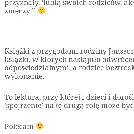
przyznały, 'lubią swoich rodziców, al
zmęczyć’
Książki z przygodami rodziny Janss
książki, w których nastąpiło odwróceni
odpowiedzialnymi, a rodzice beztros
wykonanie.
To lektura, przy której i dzieci i doroś
'spojrzenie’ na tę drugą rolę może b
Polecam